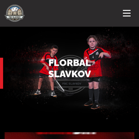
ÚVODNÍ STRANA
NOVINKY
FLORBAL
KLUB
SLAVKOV
KALENDÁŘ AKCÍ
DRUŽSTVA
ZÁPASY
GALERIE