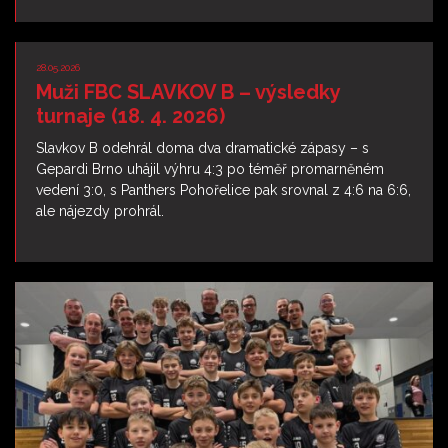
28.05.2026
Muži FBC SLAVKOV B – výsledky
turnaje (18. 4. 2026)
Slavkov B odehrál doma dva dramatické zápasy – s
Gepardi Brno uhájil výhru 4:3 po téměř promarněném
vedení 3:0, s Panthers Pohořelice pak srovnal z 4:6 na 6:6,
ale nájezdy prohrál.