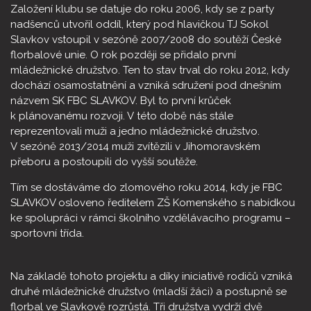
Založení klubu se datuje do roku 2006, kdy se z party
nadšenců utvořil oddíl, který pod hlavičkou TJ Sokol
Slavkov vstoupil v sezóně 2007/2008 do soutěží České
florbalové unie. O rok později se přidalo první
mládežnické družstvo. Ten to stav trval do roku 2012, kdy
dochází osamostatnění a vzniká sdružení pod dnešním
názvem SK FBC SLAVKOV. Byl to první krůček
k plánovanému rozvoji. V této době nás stále
reprezentovali muži a jedno mládežnické družstvo.
V sezóně 2013/2014 muži zvítězili v Jihomoravském
přeboru a postoupili do vyšší soutěže.
Tím se dostáváme do zlomového roku 2014, kdy je FBC
SLAVKOV osloveno ředitelem ZŠ Komenského s nabídkou
ke spolupráci v rámci školního vzdělávacího programu –
sportovní třída.
Na základě tohoto projektu a díky iniciativě rodičů vzniká
druhé mládežnické družstvo (mladší žáci) a postupně se
florbal ve Slavkově rozrůstá. Tři družstva vydrží dvě