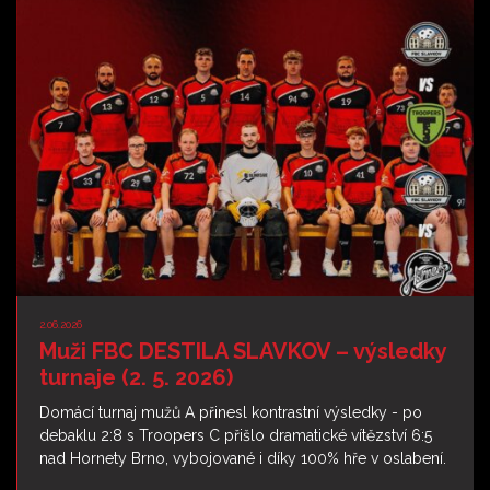
FANSHOP
KONTAKT
ČLENSKÁ SEKCE
2.06.2026
Muži FBC DESTILA SLAVKOV – výsledky
turnaje (2. 5. 2026)
Domácí turnaj mužů A přinesl kontrastní výsledky - po
debaklu 2:8 s Troopers C přišlo dramatické vítězství 6:5
nad Hornety Brno, vybojované i díky 100% hře v oslabení.