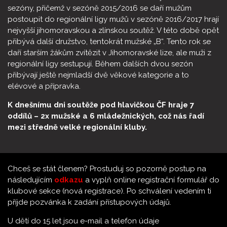
sezóny, přičemž v sezóně 2015/2016 se daří mužům
postoupit do regionální ligy mužů v sezóně 2016/2017 hrají
nejvyšší jihomoravskou a zlínskou soutěž. V této době opět
přibývá další družstvo, tentokrát mužské „B“. Tento rok se
daří starším žákům zvítězit v Jihomoravské lize, ale muži z
regionální ligy sestupují. Během dalších dvou sezón
přibývají ještě nejmladší dvě věkové kategorie a to
elévové a přípravka.
K dnešnímu dni soutěže pod hlavičkou ČF hraje 7
oddílů – 2x mužské a 6 mládežnických, což nás řadí
mezi středně velké regionální kluby.
Chceš se stát členem? Prostuduj so pozorně postup na
následujícím
odkazu
a vyplň online registrační formulář do
klubové sekce (nová registrace). Po schválení vedením ti
příjde pozvánka k zadání přístupových údajů.
U dětí do 15 let jsou e-mail a telefon údaje