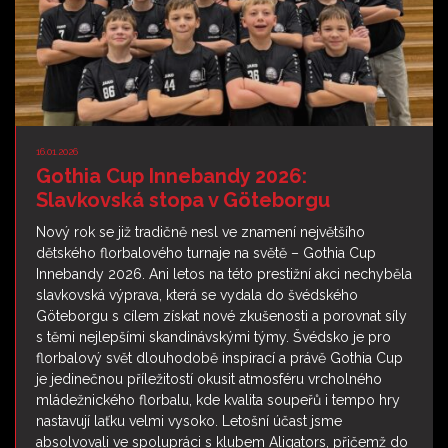
16.01.2026
Gothia Cup Innebandy 2026:
Slavkovská stopa v Göteborgu
Nový rok se již tradičně nesl ve znamení největšího
dětského florbalového turnaje na světě – Gothia Cup
Innebandy 2026. Ani letos na této prestižní akci nechyběla
slavkovská výprava, která se vydala do švédského
Göteborgu s cílem získat nové zkušenosti a porovnat síly
s těmi nejlepšími skandinávskými týmy. Švédsko je pro
florbalový svět dlouhodobě inspirací a právě Gothia Cup
je jedinečnou příležitostí okusit atmosféru vrcholného
mládežnického florbalu, kde kvalita soupeřů i tempo hry
nastavují laťku velmi vysoko. Letošní účast jsme
absolvovali ve spolupráci s klubem Aligators, přičemž do