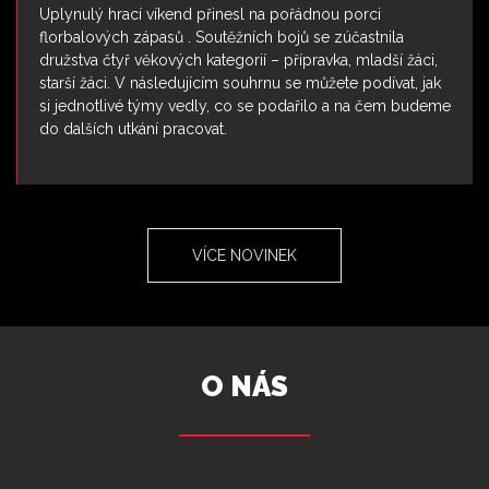
Uplynulý hrací víkend přinesl na pořádnou porci
florbalových zápasů . Soutěžních bojů se zúčastnila
družstva čtyř věkových kategorií – přípravka, mladší žáci,
starší žáci. V následujícím souhrnu se můžete podívat, jak
si jednotlivé týmy vedly, co se podařilo a na čem budeme
do dalších utkání pracovat.
VÍCE NOVINEK
O NÁS