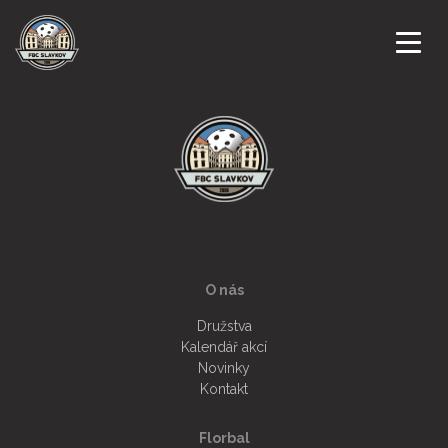
ÚVODNÍ STRANA
NOVINKY
KLUB
KALENDÁŘ AKCÍ
O nás
Družstva
DRUŽSTVA
Kalendář akcí
Novinky
ZÁPASY
Kontakt
Florbal
GALERIE