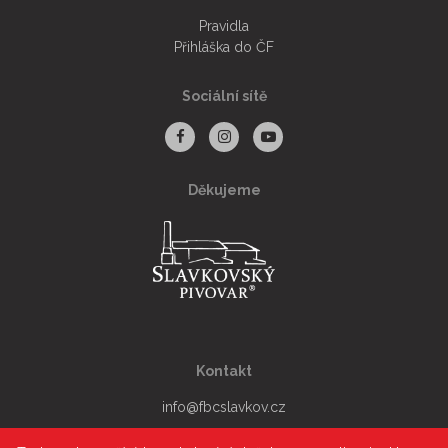
Pravidla
FANSHOP
Přihláška do ČF
Sociální sítě
KONTAKT
ČLENSKÁ SEKCE
Děkujeme
Facebook
Instagram
Youtube
Kontakt
info@fbcslavkov.cz
+420 776052100