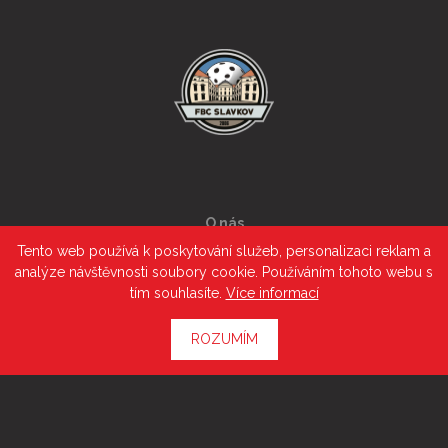
O nás
Tento web používá k poskytování služeb, personalizaci reklam a
Družstva
analýze návštěvnosti soubory cookie. Používáním tohoto webu s
Kalendář akcí
tím souhlasíte.
Více informací
Novinky
Kontakt
ROZUMÍM
Florbal
Pravidla
Přihláška do ČF