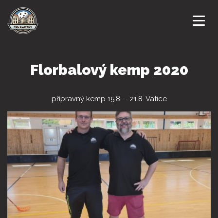
ÚVODNÍ STRANA
Florbalový kemp 2020
NOVINKY
přípravný kemp 15.8. – 21.8. Vatice
KLUB
KALENDÁŘ AKCÍ
DRUŽSTVA
ZÁPASY
GALERIE