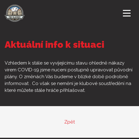
ÚVODNÍ STRANA
Aktuální info k situaci
NOVINKY
Vzhledem k stále se vyvíjejícímu stavu ohledně nákazy
KLUB
virem COVID-19 jsme nuceni postupně upravovat původní
plány. O změnách Vás budeme v blízké době podrobně
informovat . Co však se nemění je klubové soustředění na
KALENDÁŘ AKCÍ
které můžete stále hráče přihlašovat.
DRUŽSTVA
ZÁPASY
Zpět
GALERIE